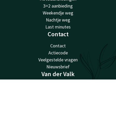
3=2 aanbieding
Weekendje weg
Nachtje weg
Last minutes
Contact
Contact
Actiecode
Veelgestelde vragen
Nieuwsbrief
Van der Valk
Van der Valk
Contact
Account
NL
Valk Giftcard
Valk Store
Alle deals bekijken
Valk Business
Valk Life