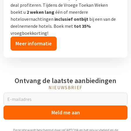
deal profiteren. Tijdens de Vroege Toekan Weken
boekt u
2 weken lang
één of meerdere
hotelovernachtingen
inclusief ontbijt
bij een van de
deelnemende hotels. Boek met
tot 35%
vroegboekkorting!
Meer informatie
Ontvang de laatste aanbiedingen
NIEUWSBRIEF
Meld me aan
Deze site wordt beschermd door reCAPTCHA en het
privacybeleid
en de