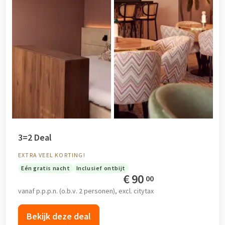
3=2 Deal
EXTRA VEEL KORTING!
Eén gratis nacht
Inclusief ontbijt
€
90
00
vanaf p.p.p.n. (o.b.v. 2 personen), excl. citytax
Bekijk deze deal