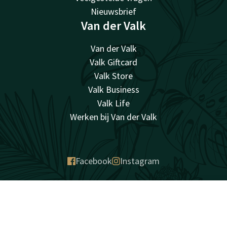
Nieuwsbrief
Van der Valk
Van der Valk
Valk Giftcard
Valk Store
Valk Business
Valk Life
Werken bij Van der Valk
Facebook
Instagram
verrassend vanzelfsprekend
Contact
Account
NL
Sitemap
Privacy
Cookies
Voorwaarden
Aansprakelijkheid