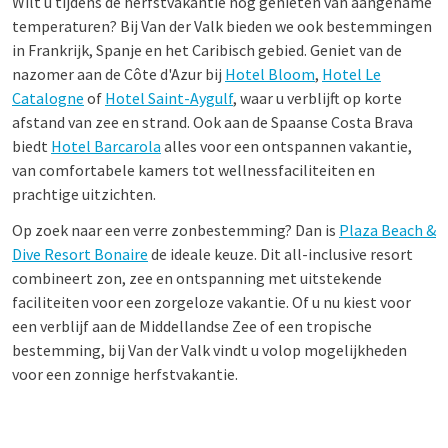
Wilt u tijdens de herfstvakantie nog genieten van aangename
temperaturen? Bij Van der Valk bieden we ook bestemmingen
in Frankrijk, Spanje en het Caribisch gebied. Geniet van de
nazomer aan de Côte d'Azur bij
Hotel Bloom
,
Hotel Le
Catalogne
of
Hotel Saint-Aygulf
, waar u verblijft op korte
afstand van zee en strand. Ook aan de Spaanse Costa Brava
biedt
Hotel Barcarola
alles voor een ontspannen vakantie,
van comfortabele kamers tot wellnessfaciliteiten en
prachtige uitzichten.
Op zoek naar een verre zonbestemming? Dan is
Plaza Beach &
Dive Resort Bonaire
de ideale keuze. Dit all-inclusive resort
combineert zon, zee en ontspanning met uitstekende
faciliteiten voor een zorgeloze vakantie. Of u nu kiest voor
een verblijf aan de Middellandse Zee of een tropische
bestemming, bij Van der Valk vindt u volop mogelijkheden
voor een zonnige herfstvakantie.