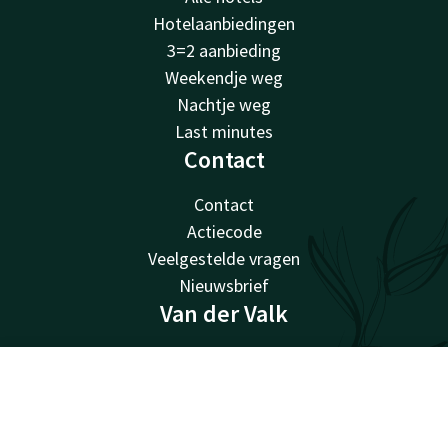
Hotelaanbiedingen
3=2 aanbieding
Weekendje weg
Nachtje weg
Last minutes
Contact
Contact
Actiecode
Veelgestelde vragen
Nieuwsbrief
Van der Valk
Van der Valk
Valk Giftcard
Contact
Account
NL
Valk Store
Valk Business
Alle deals bekijken