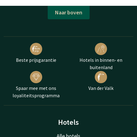
Ontdek de charme van de historische binnenstad met haar
indrukwekkende architectuur en rijke geschiedenis, of geniet
Naar boven
van een dagje shoppen in het wereldberoemde Designer
Outlet, waar u kunt kiezen uit meer dan 200 designermerken.
Verken de prachtige natuur en de afwisselende landschappen
van Nationaal Park De Meinweg en ontdek de vele wandel- en
fietsroutes die dit unieke gebied te bieden heeft.
Beste prijsgarantie
Hotels in binnen- en
In de zomermaanden zijn de Maasplassen, het grootste
buitenland
aaneengesloten watersportgebied van Nederland met 3000
hectare, de ideale plek om te genieten van wateractiviteiten.
Of u nu wilt zwemmen, surfen, zeilen, duiken, roeien, kanoën,
Spaar mee met ons
Van der Valk
kajakken of suppen, hier kan het allemaal. Ook zijn er diverse
loyaliteitsprogramma
dagstranden aan de Maasplassen, waar u kunt ontspannen en
genieten van een dag aan het water.
Ontdek omgeving Roermond
Hotels
Alle hotels