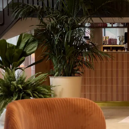
De ideale locatie
Met een bushalte om de hoek van het hotel kunt u 
kunnen uw spullen veilig worden opgeslagen in het 
bent.
Elektrische auto’s kunnen geladen worden bij
of u huurt eenvoudig een fiets, e-bike of e-chopper
Iets te vieren of komt u voor een zakelijk bezoek? 
Holland ook ideaal. Met 11 veelzijdige zalen en een 
ongetwijfeld een ruimte die past bij uw wensen.
Van der Valk Hotel Volendam kijkt ernaar uit u bi