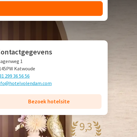
Contactgegevens
agenweg 1
145PW Katwoude
31 299 36 56 56
nfo@hotelvolendam.com
Bezoek hotelsite
9,3
aanzinnig
41 reviews