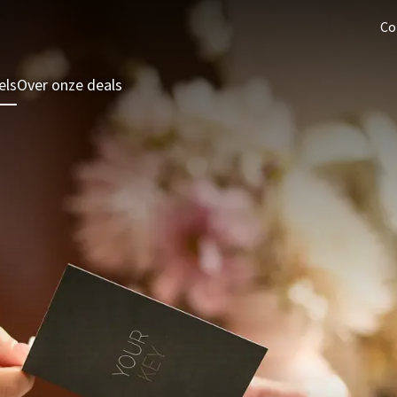
Co
els
Over onze deals
3 = 2 Deal
Last minutes
Zomeraanbieding