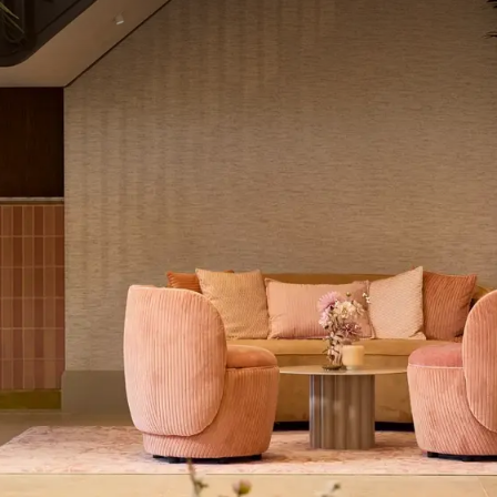
gemakkelijk de
bruisende regio
verkennen. Ondertussen
bagagedepot. Ook kunt u gratis parkeren als u met de auto
 de AC-laadpalen.
Voor fietsers is er een afgesloten stalling
.
Dan is de centrale ligging van Hotel Volendam in Noord-
buitenlocatie voor bruiloften of andere events is er
nnenkort te mogen verwelkomen!