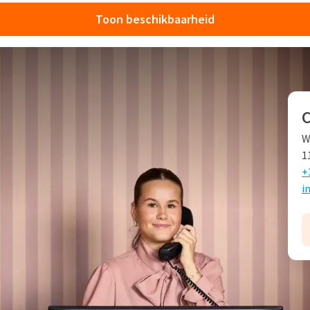
Toon beschikbaarheid
hts 20 minuten van Amsterdam, vindt u het vernieuwde Van
W
met oog voor detail en biedt moderne voorzieningen, zodat
1
 de ideale uitvalsbasis om de prachtige omgeving te
+
endje weg, een familievakantie met de kinderen of een
i
taurant
W
, extra bed en tweepersoons-topper mogelijk op aanvraag),
3
keren