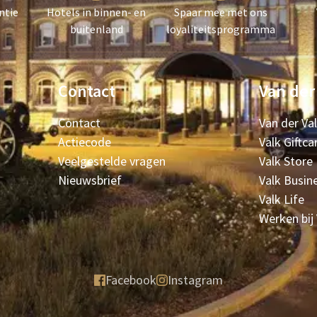
ntie
Hotels in binnen- en
Spaar mee met ons
buitenland
loyaliteitsprogramma
Contact
Van der
Contact
Van der Va
Actiecode
Valk Giftca
Veelgestelde vragen
Valk Store
Nieuwsbrief
Valk Busin
Valk Life
Werken bij
Facebook
Instagram