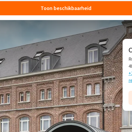
Toon beschikbaarheid
d Luik ligt Van der Valk Hotel Verviers. Het hotel ligt in de
R
e
gd in een prachtig 19
-eeuws station. Nu is het station een
4
 mag verwachten.
+
r
Verviers
n zijn van een flat screen televisie, airconditioning en een
rs uitermate geschikt, het hotel beschikt over familiekamers
E
mer.
2