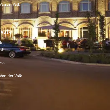
Van der Valk
 Valk
lk
rd
ess
 Van der Valk