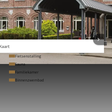
jf? Breng dan een bezoek aan het
Wellness- en
cht op ontspanning en harmonie. De wellness bestaat uit een
wembad
waar u tot 22:00 uur s ’avonds kunt terecht kunt voor
ssies te boeken.
 INFORMATIE
Kaart
, kunt u terecht bij het
restaurant L'Entrepôt
. Op mooie
Fietsenstalling
e op zuiden ligt. Ontdek de gevarieerde internationale
Sauna
hten kunt kiezen. Bij mooi weer, bied het hotel ook de
Familiekamer
seren aan het zwembad. Wilt u na het diner nog een drankje
 brasserie. Dit is een ideale ruimte om een heerlijk glas wijn
Binnenzwembad
 van Verviers