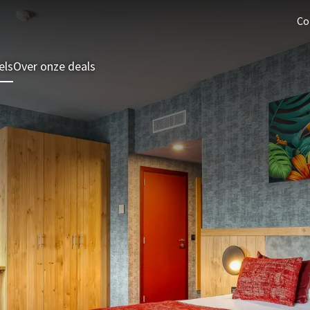
Co
els
Over onze deals
3 = 2 Deal
Last minutes
Zomeraanbieding