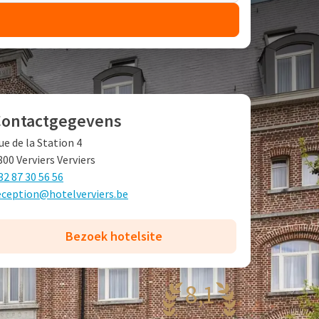
Contactgegevens
ue de la Station 4
800 Verviers Verviers
32 87 30 56 56
eception@hotelverviers.be
Bezoek hotelsite
8,1
rg mooi
77 reviews