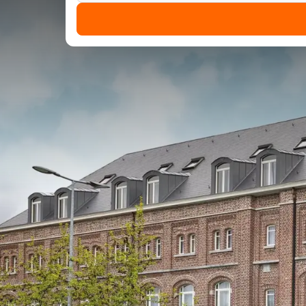
Hotel Verviers
Op zo’n 30 kilometer ten zuidoosten van de grote sta
gelijknamige Belgische plaats Verviers en is gevesti
prachtig hotel met vele faciliteiten, die u als gast
Hotelfaciliteiten van Hotel 
Beste prijs
Het hotel bevat vele kamers die onder andere voorzie
Boek direct voor de beste prijs
terras of balkon. Ook voor gezinnen is Hotel Vervie
waarbij u met het gezin kunt overnachten in een ka
Gezellig restaurant