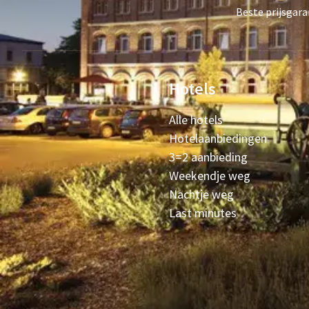
Beste prijsgara
Hotels
Alle hotels
Hotelaanbiedingen
3=2 aanbieding
Weekendje weg
Nachtje weg
Last minutes