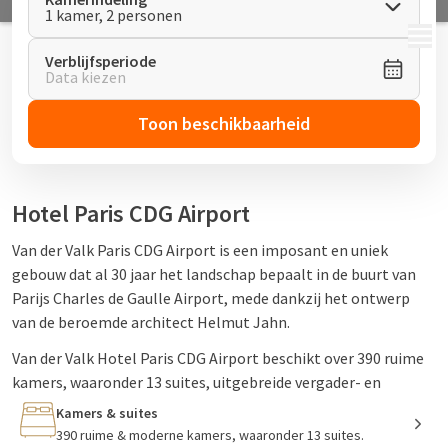
1 kamer, 2 personen
MENU
Verblijfsperiode
Data kiezen
Toon beschikbaarheid
Hotel Paris CDG Airport
Van der Valk Paris CDG Airport is een imposant en uniek
gebouw dat al 30 jaar het landschap bepaalt in de buurt van
Parijs Charles de Gaulle Airport, mede dankzij het ontwerp
van de beroemde architect Helmut Jahn.
Van der Valk Hotel Paris CDG Airport beschikt over 390 ruime
kamers, waaronder 13 suites, uitgebreide vergader- en
banketfaciliteiten en een modern fitnesscentrum met
Kamers & suites
toegang tot een tennisbaan, die beide vrij toegankelijk zijn.
390 ruime & moderne kamers, waaronder 13 suites.