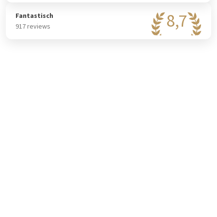
dan onze Market, waar je 24/7 een ruim assortiment aan
8,7
Fantastisch
dranken en snacks kunt kopen.
917 reviews
Meeting & events
Met 2000 vierkante meter aan flexibele evenementenruimte
verspreid over meerdere niveaus, heeft Van der Valk Hotel
Paris CDG Airport verschillende vergaderruimtes,
conferentieruimtes, directiekamers, open ruimtes, een
privérestaurant en meer. Ongeacht of uw evenement
professioneel of persoonlijk is, er wordt een inspirerende
sfeer geboden die u kan helpen een evenement te organiseren
dat werkelijk onvergetelijk zal zijn.