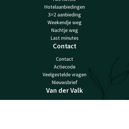
Hotelaanbiedingen
3=2 aanbieding
Weekendje weg
Nachtje weg
Last minutes
Contact
Contact
Actiecode
Veelgestelde vragen
Nieuwsbrief
Van der Valk
Van der Valk
Valk Giftcard
Contact
Account
NL
Valk Store
Valk Business
Alle deals bekijken