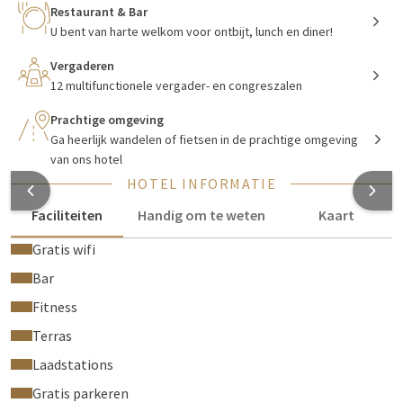
Restaurant & Bar
meest duurzame hotel in Gelderland!
U bent van harte welkom voor ontbijt, lunch en diner!
Vergaderen
Overnachten bij Van der Valk Nijmegen
12 multifunctionele vergader- en congreszalen
met spectaculair uitzicht
Prachtige omgeving
Ga heerlijk wandelen of fietsen in de prachtige omgeving
Van der Valk Hotel Nijmegen – Lent beschikt over 116
van ons hotel
hotelkamers
in diverse luxe-typen: Comfort (hoek)kamers,
HOTEL INFORMATIE
Comfort familiekamers, Comfort mindervalidekamer, Sky
kamers en Suite 'In the Clouds'. Alle kamers beschikken
Faciliteiten
Handig om te weten
Kaart
standaard over een Nilson bed, kleine koelkast, koffie- en
Gratis wifi
theefaciliteiten, flatscreen televisie en climate control.
Tijdens uw verblijf kunt u gratis gebruik maken van alle
Bar
faciliteiten.
Fitness
Terras
Culinair genieten bij Hotel Nijmegen
Laadstations
Gratis parkeren
De keukenbrigade van Hotel Nijmegen-Lent verzorgt