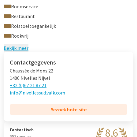
dagelijks uw
ontbijt, lunch & diner
onder leiding van chef-koks
Roomservice
Niels van Niersen en Nik van de Coevering. Er wordt gewerkt
Restaurant
met seizoensgebonden, pure producten, vaak
Rolstoeltoegankelijk
streekgebonden en waar mogelijk biologisch.
Rookvrij
Ook in Lola’s Bar is het heerlijk vertoeven! Ons ervaren
barpersoneel bereidt met het grootste plezier vele soorten
Bekijk meer
gin & tonics en cocktails. Begeleid door verrassende
borrelhappen bent u verzekerd van een smaakvolle avond.
Contactgegevens
Chaussée de Mons 22
1400 Nivelles Nijvel
BeautyBalloon en Wellness van Hotel
+32 (0)67 21 87 21
Nijmegen
info@nivellessud.valk.com
Soms vergeet u door de drukte even dat uw huid naast die
Bezoek hotelsite
dagelijkse verzorging ook een beetje rust en een flinke portie
extra liefde nodig heeft. En daar is BeautyBalloon voor! Bij
BeautyBalloon worden de behandelingen ceremonies
8,6
Fantastisch
genoemd. Onze schoonheidsspecialiste dagelijks aan het
557 reviews