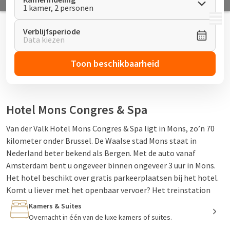
1 kamer, 2 personen
MENU
Verblijfsperiode
Data kiezen
Toon beschikbaarheid
Hotel Mons Congres & Spa
Van der Valk Hotel Mons Congres & Spa ligt in Mons, zo’n 70
kilometer onder Brussel. De Waalse stad Mons staat in
Nederland beter bekend als Bergen. Met de auto vanaf
Amsterdam bent u ongeveer binnen ongeveer 3 uur in Mons.
Het hotel beschikt over gratis parkeerplaatsen bij het hotel.
Komt u liever met het openbaar vervoer? Het treinstation
ligt op loopafstand van het hotel. Kortom, Van der Valk hotel
Kamers & Suites
Mons Congres is een ideale uitvalsbasis voor een verblijf in de
Overnacht in één van de luxe kamers of suites.
stad Mons.