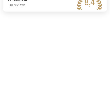
8,4
een traditioneel Belgisch gerecht? Dan vindt u ook op de
548 reviews
kaart Luikse balletjes. Voor een snelle hap kunt u
plaatsnemen in de loungebar. Kortom, er is voor ieder wat
wils.