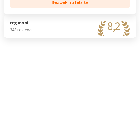
Bezoek hotelsite
8,2
Erg mooi
343 reviews