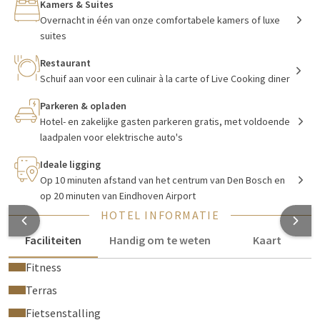
Kamers & Suites
suites, ieder met een eigen thema. In het
restaurant
heeft u
Overnacht in één van onze comfortabele kamers of luxe
ruime keuze uit heerlijke gerechten met veel liefde en
suites
zorgvuldigheid voor u klaargemaakt door de chef-kok. Naast
Restaurant
vaste gerechten op de kaart heeft u ook de keuze uit
Schuif aan voor een culinair à la carte of Live Cooking diner
wisselende seizoens- en streekgerechten.
Parkeren & opladen
Hotel- en zakelijke gasten parkeren gratis, met voldoende
Vergaderen, feesten en groepsuitjes
laadpalen voor elektrische auto's
Ideale ligging
Of het nu gaat om een zakelijke bijeenkomst, een 60-jarig
Op 10 minuten afstand van het centrum van Den Bosch en
huwelijksjubileum of een teambuildinguitje bij hotel Vught is
op 20 minuten van Eindhoven Airport
alles mogelijk. Het hotel beschikt over 15 stijlvol ingerichte
HOTEL INFORMATIE
zalen, ieder met een eigen sfeer en dus multifunctioneel
inzetbaar.
Faciliteiten
Handig om te weten
Kaart
Fitness
Mooi Brabant
Terras
Fietsenstalling
Vanuit het hotel bent u zo in het prachtige centrum van 's-