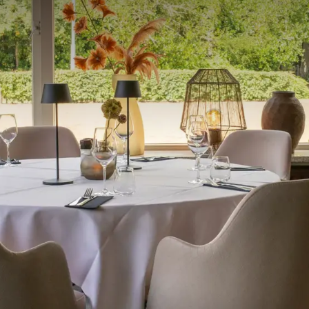
n, waar u gezellig kunt shoppen of een kop koffie kunt
kennen. Kortom, tijdens uw verblijf bij Hotel Hardegarijp-