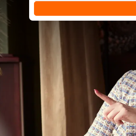
Hotel Hardegarijp - Leeuw
In het prachtige Friesland ligt het kleinschalige V
gezellige sfeer en goede service voorop staan. Het
kamers, waar u met een uitcheck tot 11:00 helemaa
Restaurant Hotel Hardegar
Restaurant
Tijdens uw verblijf is er een mogelijkheid om te ko
Genieten van culinaire en verse seizoen specialitei
zijn goede keuken. Hier bent u welkom voor ontbijt,
smakelijke gerechten waar u uit kunt kiezen. Schijnt
Oplaadpunt elektrische auto