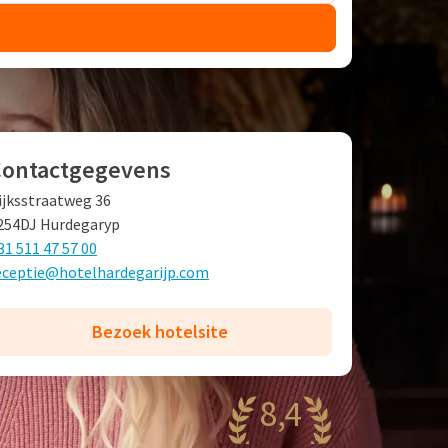
Contactgegevens
ijksstraatweg 36
254DJ Hurdegaryp
31 511 47 57 00
eceptie@hotelhardegarijp.com
Bezoek hotelsite
8,4
antastisch
9 reviews