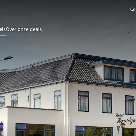
Co
els
Over onze deals
3 = 2 Deal
Last minutes
Zomeraanbieding