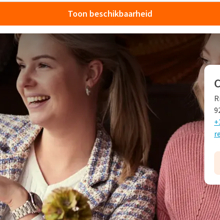
Toon beschikbaarheid
arden
an der Valk hotel Hardegarijp-Leeuwarden. Een hotel waar de
R
 hotel beschikt over verschillende standaard en comfort
9
l tot rust kunt komen.
+
r
ijp-Leeuwarden
men eten in het gezellige
restaurant
, dat bekend staat om
ten
 lunch en diner. Op de menukaart staan verschillende
F
 de zon en wilt u genieten van het lekkere weer? Dan is er
8