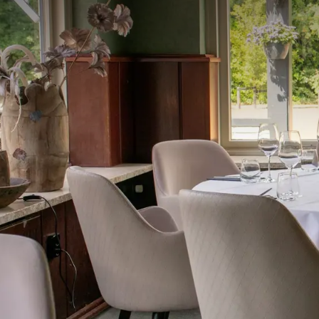
minuten rijafstand met de auto bent u in Leeuwarde
drinken op het terras om daarna de stad te gaan ver
Leeuwarden is er genoeg te beleven.