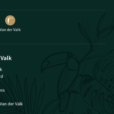
Van der Valk
 Valk
lk
rd
ess
 Van der Valk