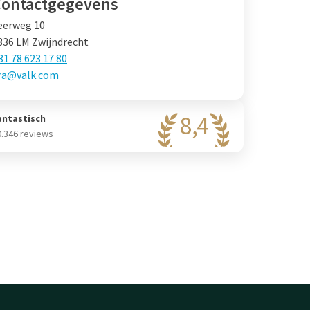
Contactgegevens
eerweg 10
336 LM Zwijndrecht
31 78 623 17 80
ra@valk.com
8,4
antastisch
0.346 reviews