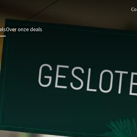
Co
els
Over onze deals
3 = 2 Deal
Last minutes
Zomeraanbieding