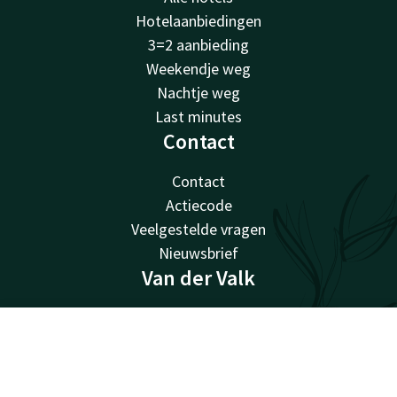
Hotelaanbiedingen
3=2 aanbieding
Weekendje weg
Nachtje weg
Last minutes
Contact
Contact
Actiecode
Veelgestelde vragen
Nieuwsbrief
Van der Valk
Van der Valk
Valk Giftcard
Contact
Account
NL
Valk Store
Valk Business
Alle deals bekijken