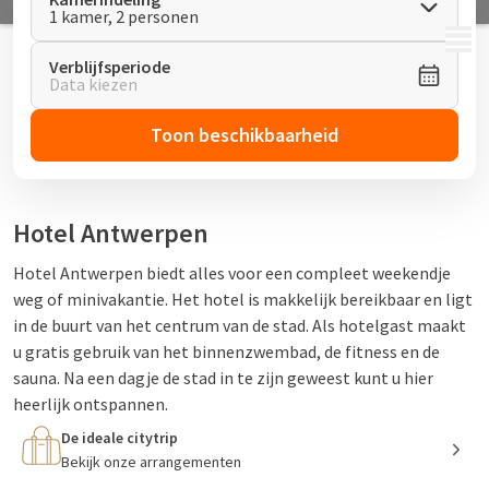
1 kamer, 2 personen
MENU
Verblijfsperiode
Data kiezen
Toon beschikbaarheid
Hotel Antwerpen
Hotel Antwerpen biedt alles voor een compleet weekendje
weg of minivakantie. Het hotel is makkelijk bereikbaar en ligt
in de buurt van het centrum van de stad. Als hotelgast maakt
u gratis gebruik van het binnenzwembad, de fitness en de
sauna. Na een dagje de stad in te zijn geweest kunt u hier
heerlijk ontspannen.
De ideale citytrip
Het hotel beschikt over een eigen bistro,
Bistro Stiel
. Hier
Bekijk onze arrangementen
kunt u genieten van een klassieke Van der Valk schnitzel, of u