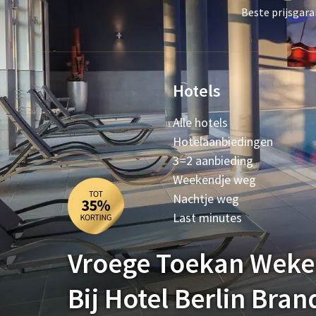
Beste prijsgara
Hotels
Alle hotels
Hotelaanbiedingen
3=2 aanbieding
Weekendje weg
Nachtje weg
Last minutes
Vroege Toekan Wek
Bij Hotel Berlin Bra