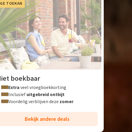
GE TOEKAN
iet boekbaar
Extra
veel vroegboekkorting
Inclusief
uitgebreid ontbijt
Voordelig verblijven deze
zomer
Bekijk andere deals