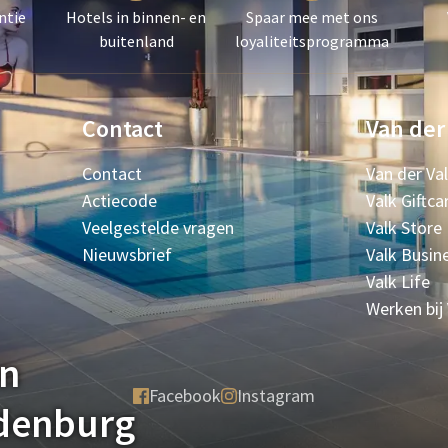
ntie
Hotels in binnen- en
Spaar mee met ons
buitenland
loyaliteitsprogramma
Contact
Van der
Contact
Van der Va
Actiecode
Valk Giftca
Veelgestelde vragen
Valk Store
Nieuwsbrief
Valk Busin
Valk Life
Werken bij
en
Facebook
Instagram
ndenburg