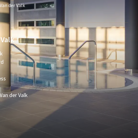
Van der Valk
 Valk
lk
rd
ess
 Van der Valk