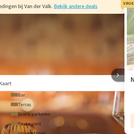
VROE
dingen bij Van der Valk.
Bekijk andere deals
n voorbij!
elukkig zijn er voldoende andere aanbiedingen bij Van der
LIN BRANDENBURG
N
Kaart
Bar
Terras
Gratis parkeren
Restaurant
Internethoek