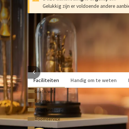
Gelukkig zijn er voldoende andere aanbie
De Vroege Toekan Weken zij
AANBIEDING
Helaas, de Vroege Toekan Weken zijn weer voorbij. G
Valk.
Kijk hier voor meer aanbiedingen
.
Heerlijke internationale keuken
Breng een bezoek aan de Berlijnse muur
Ontspan in de wellness
HOTEL BER
Faciliteiten
Handig om te weten
Gratis wifi
Fitness
Nabij snelweg
Roomservice
Golfbaan