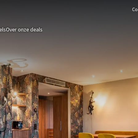
Co
els
Over onze deals
3 = 2 Deal
Last minutes
Zomeraanbieding