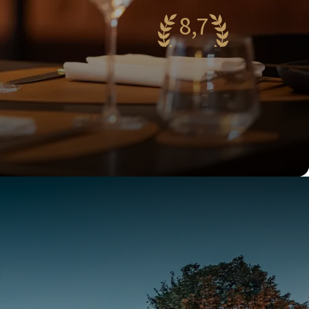
8,7
antastisch
98 reviews