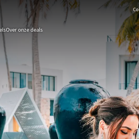
Co
els
Over onze deals
3 = 2 Deal
Last minutes
Zomeraanbieding