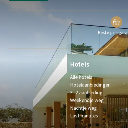
Beste prijsgara
Hotels
Alle hotels
Hotelaanbiedingen
3=2 aanbieding
Weekendje weg
Nachtje weg
Last minutes