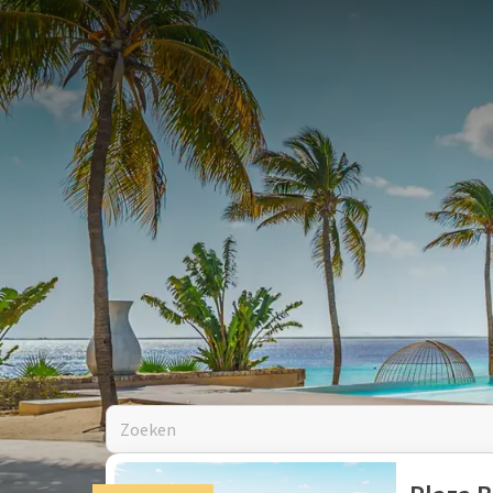
DEAL
Laat u onderdompelen in een wereld van ongeëvenaar
met kortingen tot wel 30% op uw verblijf in Plaza B
prachtige suites en laad volledig op.
Zoeken