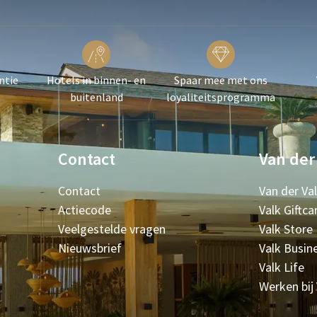
ntie
Hotels in binnen- en
Spaar mee met ons
buitenland
loyaliteitsprogramma
Contact
Van der
Contact
Van der Va
Actiecode
Valk Giftca
Veelgestelde vragen
Valk Store
Nieuwsbrief
Valk Busin
Valk Life
Werken bij