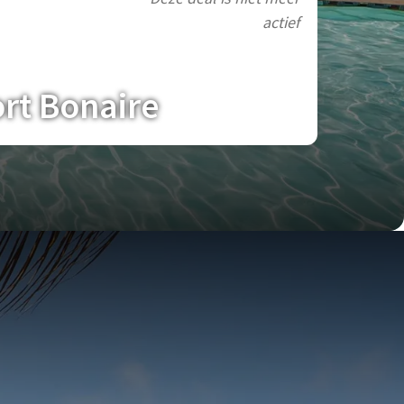
actief
ort Bonaire