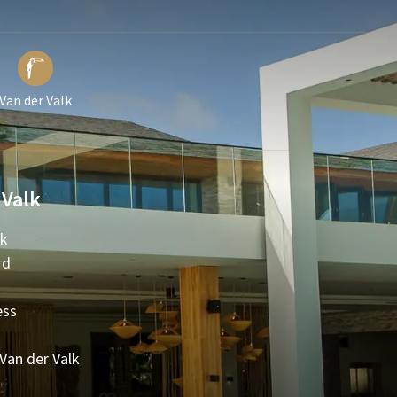
Van der Valk
 Valk
lk
rd
ess
 Van der Valk