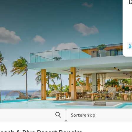
D
de elegantie en profiteer van onze Black Friday Travel Deal
each & Dive Resort Bonaire. Verblijf in een van onze
B
BESCHIKBARE HOTELS
Sorteren
Sorteren op