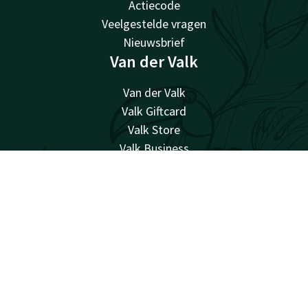
Actiecode
Veelgestelde vragen
Nieuwsbrief
Van der Valk
Van der Valk
Valk Giftcard
Valk Store
Valk Business
Valk Life
Contact
Account
NL
Werken bij Van der Valk
Alle deals bekijken
Facebook
Instagram
verrassend vanzelfsprekend