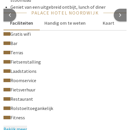
stoombad
Geniet van een uitgebreid ontbijt, lunch of diner
PALACE HOTEL NOORDWIJK
Faciliteiten
Handig om te weten
Kaart
Gratis wifi
Bar
Terras
Fietsenstalling
Laadstations
Roomservice
Fietsverhuur
Restaurant
Rolstoeltoegankelijk
Fitness
Bekijk meer