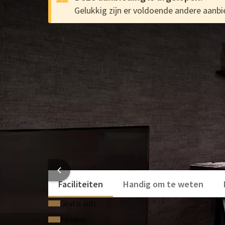
Gelukkig zijn er voldoende andere aanbie
72-uurs Deal bij Van der Val
AANBIEDING
Verblijf voordelig bij Hotel Brussels Airport met de
minuten afstand van Brussels Airport en geniet van
het gezin voordelig met de 72-uurs Deal!
Heeft u een Valk Account? Dan spaart u ook nog eens
account. Boek uw favoriete hotel met de Van der Val
Binnen vijf minuten op Brussels Airport
Culinair genieten
Moderne kamers
HOTEL BR
Faciliteiten
Handig om te weten
Gratis wifi
Fitness