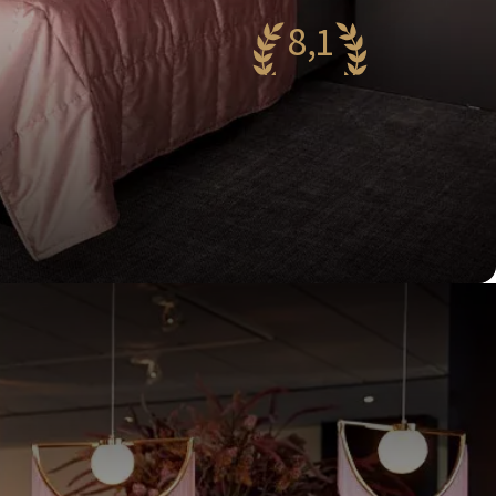
8,1
rg mooi
21 reviews