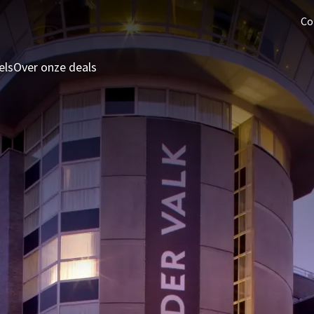
Co
els
Over onze deals
3 = 2 Deal
Last minutes
Zomeraanbieding