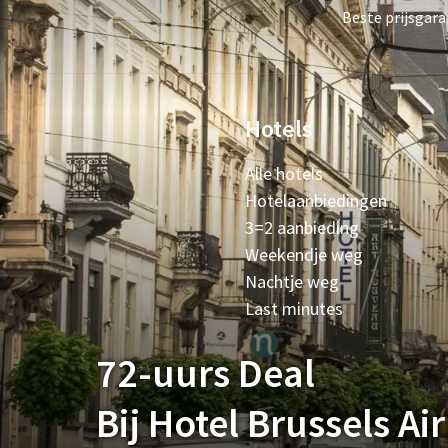
Beste prijsgara
Hotels
Alle hotels
Hotelaanbiedingen
3=2 aanbieding
Weekendje weg
Nachtje weg
Last minutes
72-uurs Deal
Bij Hotel Brussels Ai