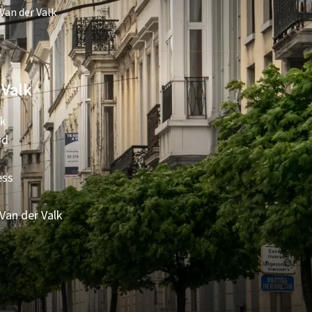
Van der Valk
 Valk
lk
rd
ess
 Van der Valk