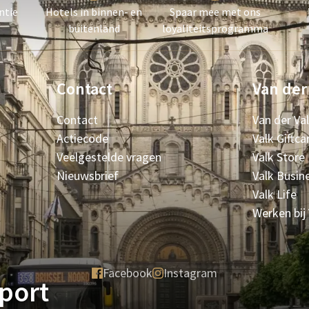
ntie
Hotels in binnen- en
Spaar mee met ons
buitenland
loyaliteitsprogramma
Contact
Van der
Contact
Van der Va
Actiecode
Valk Giftca
Veelgestelde vragen
Valk Store
Nieuwsbrief
Valk Busin
Valk Life
Werken bij
Facebook
Instagram
rport