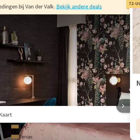
72-U
dingen bij Van der Valk.
Bekijk andere deals
k
ze hotelaanbieding inclusief ontbijt! Overnacht op vijf
 de ideale start van jouw vakantie en overnacht samen of met
 €2,50 p.p. tegoed op het gehele verblijf zodra u boekt via uw
k 72-uurs Deal!
N
USSELS AIRPORT
Kaart
Bar
Terras