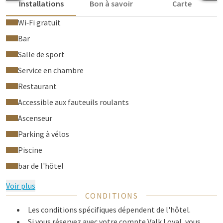
Installations
Bon à savoir
Carte
Wi‑Fi gratuit
Bar
Salle de sport
Service en chambre
Restaurant
Accessible aux fauteuils roulants
Ascenseur
Parking à vélos
Piscine
bar de l'hôtel
Voir plus
CONDITIONS
Les conditions spécifiques dépendent de l'hôtel.
Si vous réservez avec votre compte Valk Loyal, vous