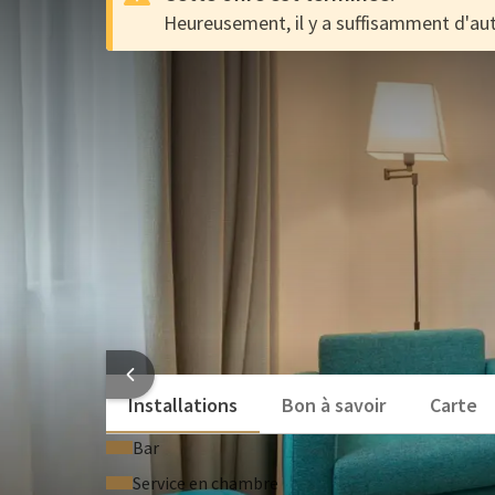
Heureusement, il y a suffisamment d'aut
Offre de 72 heures à Van de
OFFRE
Séjournez à bas prix à l'Hôtel Waterloo avec cette o
détendez-vous complètement en passant une nuit ens
Vous avez un compte Valk ? Dans ce cas, vous bénéfi
l'ensemble du séjour dès que vous réservez via votre
de Van der Valk !
Un moment de plaisir culinaire au restaurant
Découvrez les environs magnifiques et historiq
Suites et chambres de luxe avec tout le confort
HOTE
Installations
Bon à savoir
Carte
Bar
Service en chambre