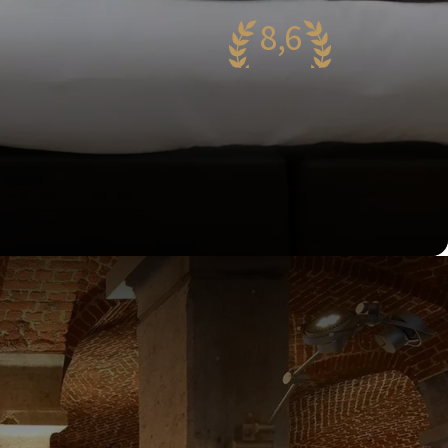
8,6
antastique
54 reviews