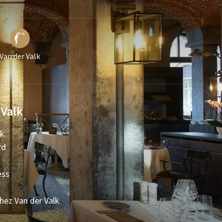
Van der Valk
 Valk
lk
rd
ess
chez Van der Valk