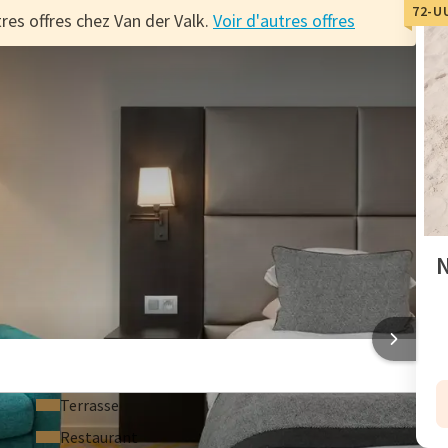
72-U
res offres chez Van der Valk.
Voir d'autres offres
r Valk
ffre incluant le petit-déjeuner ! Découvrez Bruxelles et
emble ou en famille à peu de frais avec l'offre 72 heures !
ciez également d'un crédit de 2,50 € par personne sur
 compte. Réservez votre hôtel préféré avec l'offre 72 heures
N
ues de Waterloo
L WATERLOO
Terrasse
Restaurant