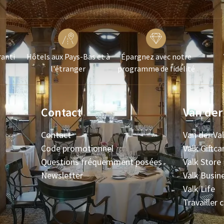
ranti
Hôtels aux Pays-Bas et à
Épargnez avec notre
l'étranger
programme de fidélité
Contact
Van der
Contact
Van der Va
Code promotionnel
Valk Giftca
Questions fréquemment posées
Valk Store
Newsletter
Valk Busin
Valk Life
Travailler 