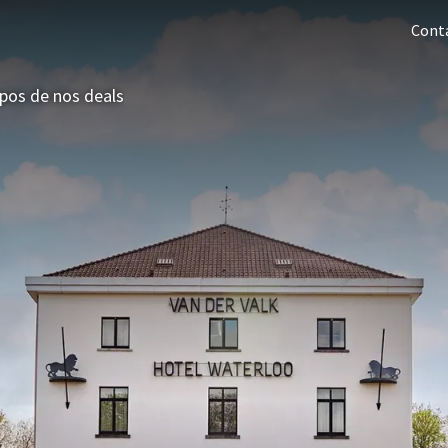
Cont
pos de nos deals
Offres 3=2
Last minutes
Offres d'été
Hôtels
À