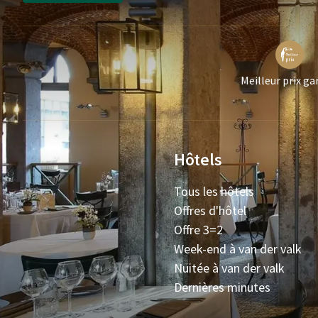
Meilleur prix ga
Hôtels
Tous les hôtels
Offres d'hôtel
Offre 3=2
Week-end à van der valk
Nuitée à van der valk
Dernières minutes