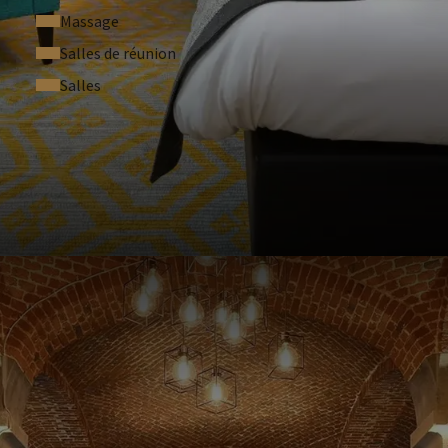
Massage
F
4
Salles de réunion
Salles
NDITIONS
tel.
, vous sauvegardez un solde sur votre séjour.
ent à cette offre.
Voir nos conditions