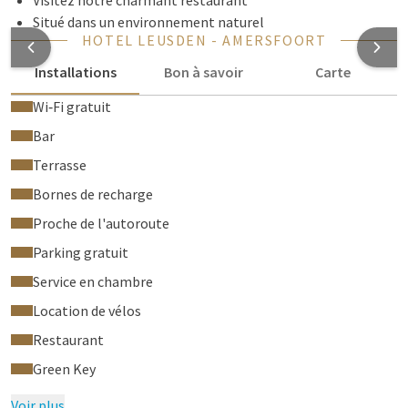
Visitez notre charmant restaurant
Situé dans un environnement naturel
HOTEL LEUSDEN - AMERSFOORT
Installations
Bon à savoir
Carte
Wi‑Fi gratuit
Bar
Terrasse
Bornes de recharge
Proche de l'autoroute
Parking gratuit
Service en chambre
Location de vélos
Restaurant
Green Key
Voir plus