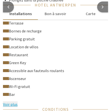
Plongez dans la piscine chauffée
HOTEL ANTWERPEN
Installations
Bon à savoir
Carte
Terrasse
Bornes de recharge
Parking gratuit
Location de vélos
Restaurant
Green Key
Accessible aux fauteuils roulants
Ascenseur
Wi‑Fi gratuit
Bar
Voir plus
CONDITIONS