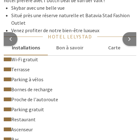
hôtel préféré avec l'Dutch Deal de Van der Valk !
Skybar avec une belle vue
Situé près une réserve naturelle et Batavia Stad Fashion
Outlet
Venez profiter de notre bien-être luxueux
HOTEL LELYSTAD
Installations
Bon à savoir
Carte
Wi‑Fi gratuit
Terrasse
Parking à vélos
Bornes de recharge
Proche de l'autoroute
Parking gratuit
Restaurant
Ascenseur
Bar