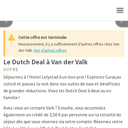
Au Hotel Lelystad
Au Hotel Lelystad
Au Hotel Lelystad
Au Hotel Lelystad
MENU
Cette offre est terminée.
Heureusement, il y a suffisamment d'autres offres chez Van
der Valk.
Voir d'autres offres
Le Dutch Deal à Van der Valk
OFFRE
Séjournez à l'Hotel Lelystad à un bon prix ! Explorez Curaçao
coloré et passez la nuit dans nos suites de luxe et bénéficiez
de grandes réductions. Vivez les Dutch Deal à deux ou en
famille !
Avez-vous un compte Valk ? Ensuite, vous accumulez
également un crédit de 2,50 € par personne sur la totalité du
séjour dès que vous réservez via votre compte. Réservez votre