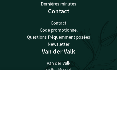
Dernières minutes
Contact
Contact
Code promotionnel
Questions fréquemment posées
Newsletter
Van der Valk
Van der Valk
Valk Giftcard
Valk Store
Contact
Compte
FR
Valk Business
Valk Life
Voir toutes les offres
Travailler chez Van der Valk