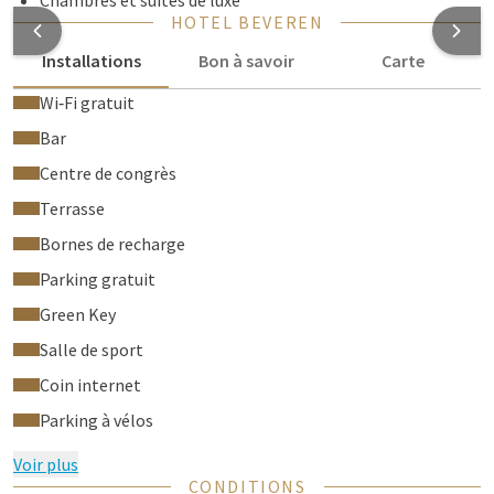
Chambres et suites de luxe
HOTEL BEVEREN
Installations
Bon à savoir
Carte
Wi‑Fi gratuit
Bar
Centre de congrès
Terrasse
Bornes de recharge
Parking gratuit
Green Key
Salle de sport
Coin internet
Parking à vélos
Voir plus
CONDITIONS