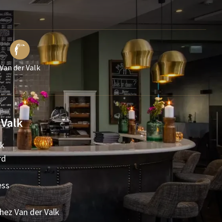
Van der Valk
 Valk
lk
rd
ess
chez Van der Valk