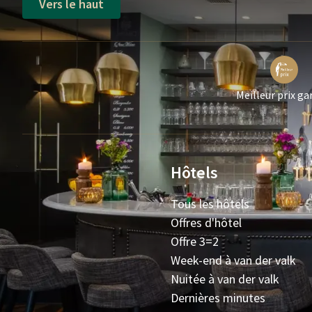
Vers le haut
Meilleur prix ga
Hôtels
Tous les hôtels
Offres d'hôtel
Offre 3=2
Week-end à van der valk
Nuitée à van der valk
Dernières minutes