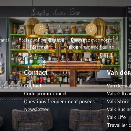
ranti
Hôtels aux Pays-Bas et à
Épargnez avec notre
l'étranger
programme de fidélité
Contact
Van der
Contact
Van der Va
Code promotionnel
Valk Giftca
Questions fréquemment posées
Valk Store
Newsletter
Valk Busin
Valk Life
Travailler 