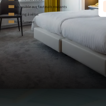
Accessible aux fauteuils roulants
Parking à vélos
Non-fumeur
M
5
NDITIONS
ent à cette offre.
Voir nos conditions