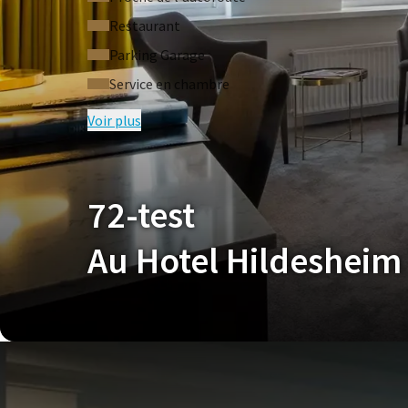
Restaurant
Parking Garage
Service en chambre
Voir plus
CO
Nos conditions promotionnelles actuelles s’appliqu
72-test
Au Hotel Hildesheim