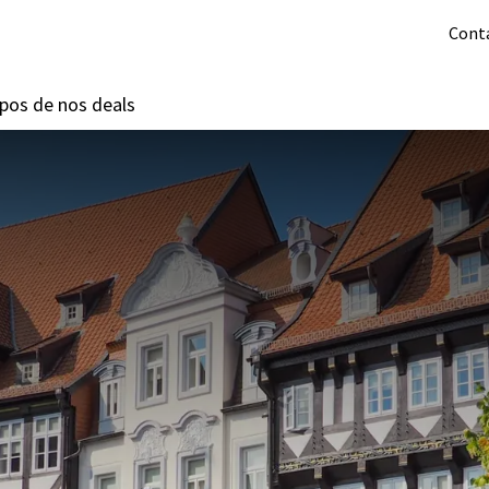
Cont
pos de nos deals
Offres 3=2
Last minutes
Offres d'été
Hôtels
À