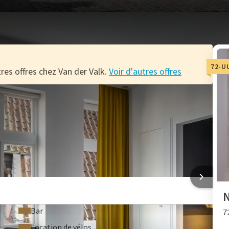
72-U
res offres chez Van der Valk.
Voir d'autres offres
 HILDESHEIM
N
Bar
7
Location de vélos