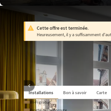
Cette offre est terminée.
Heureusement, il y a suffisamment d'aut
72-test
OFFRE
72-test
Relax in the wellness
Venez prendre un verre au bar à cocktails
Visiter des musées
HOTEL
Installations
Bon à savoir
Carte
Wi‑Fi gratuit
Proche de l'autoroute