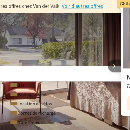
72-U
res offres chez Van der Valk.
Voir d'autres offres
verdoyant
 de Brasschaat
L DENNENHOF
N
Bar
7
Parking à vélos
Location de vélos
Bornes de recharge
Non-fumeur
F