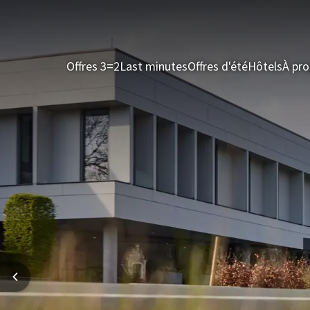
Offres 3=2
Last minutes
Offres d'été
Hôtels
À pro