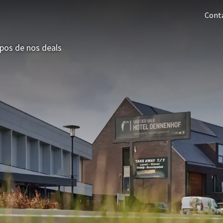
Cont
pos de nos deals
Offres 3=2
Last minutes
Offres d'été
Hôtels
À