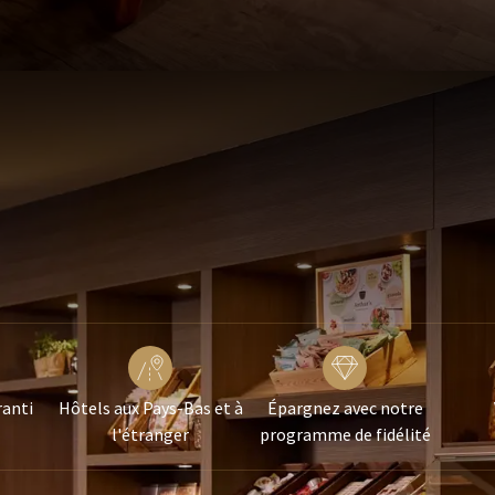
ranti
Hôtels aux Pays-Bas et à
Épargnez avec notre
l'étranger
programme de fidélité