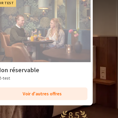
UR TEST
on réservable
2-test
Voir d'autres offres
8,5
antastique