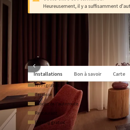
Heureusement, il y a suffisamment d'aut
72-test
OFFRE
72-test
Chambres et suites magnifiques dans un cadre 
Parfait pour une journée à Anvers
Hôtel de charme dans le « Jardin d'Anvers » près
HOTE
Installations
Bon à savoir
Carte
Wi‑Fi gratuit
Terrasse
Proche de l'autoroute
Restaurant
Parking gratuit