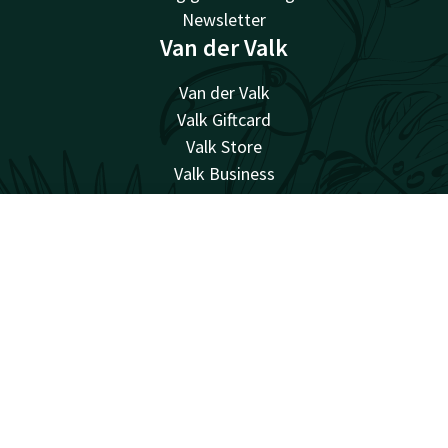
Newsletter
Van der Valk
Van der Valk
Valk Giftcard
Valk Store
Valk Business
Valk Life
Arbeiten bei Van der Valk
Kontakt
Account
DE
Alle Angebote ansehen
Facebook
Instagram
überraschend vielfältig
Sitemap
Datenschutz
Cookies
Bedingungen
Haftung
Bestpreisgarantie