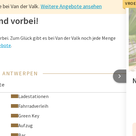
VROE
 bei Van der Valk.
Weitere Angebote ansehen
nd vorbei!
rbei. Zum Glück gibt es bei Van der Valk noch jede Menge
gebote
.
L ANTWERPEN
N
te
Ladestationen
Fahrradverleih
Green Key
Aufzug
Bar