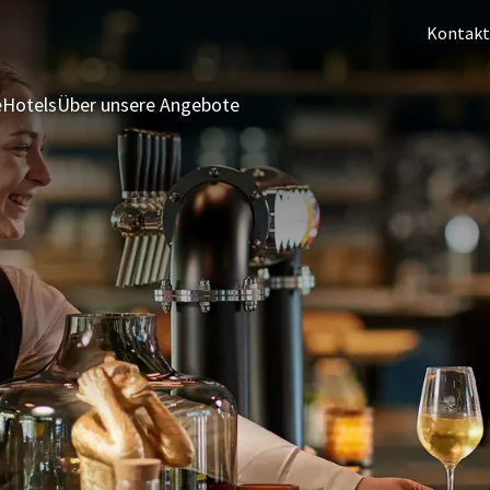
Kontakt
e
Hotels
Über unsere Angebote
3 = 2 Angebot
Letzte Minuten
S