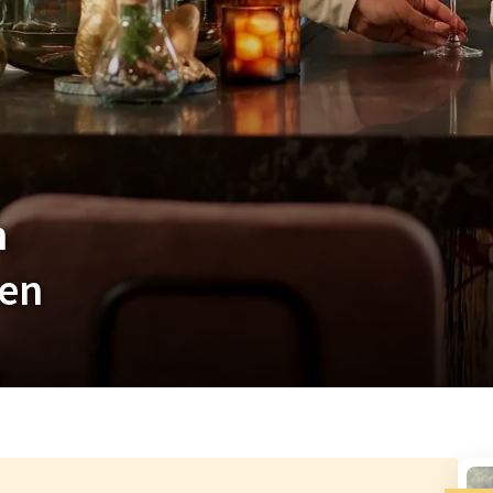
n
pen