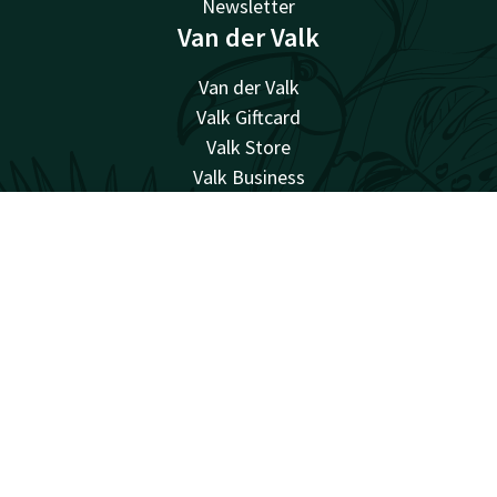
Newsletter
Van der Valk
Van der Valk
Valk Giftcard
Valk Store
Valk Business
Valk Life
Arbeiten bei Van der Valk
Kontakt
Account
DE
Alle Angebote ansehen
Facebook
Instagram
überraschend vielfältig
Sitemap
Datenschutz
Cookies
Bedingungen
Haftung
Bestpreisgarantie