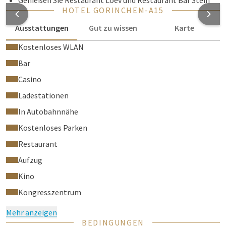
Genießen Sie Restaurant Loev und Restaurant Bar Stein
HOTEL GORINCHEM-A15
Ausstattungen
Gut zu wissen
Karte
Kostenloses WLAN
Bar
Casino
Ladestationen
In Autobahnnähe
Kostenloses Parken
Restaurant
Aufzug
Kino
Kongresszentrum
Mehr anzeigen
BEDINGUNGEN