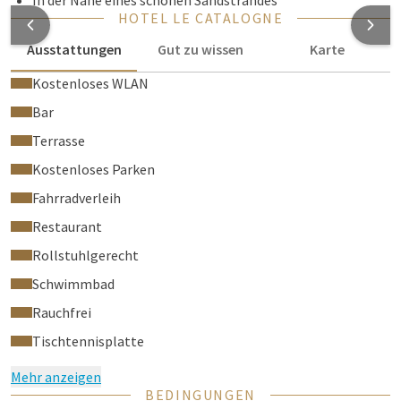
In der Nähe eines schönen Sandstrandes
HOTEL LE CATALOGNE
Ausstattungen
Gut zu wissen
Karte
Kostenloses WLAN
Bar
Terrasse
Kostenloses Parken
Fahrradverleih
Restaurant
Rollstuhlgerecht
Schwimmbad
Rauchfrei
Tischtennisplatte
Mehr anzeigen
BEDINGUNGEN