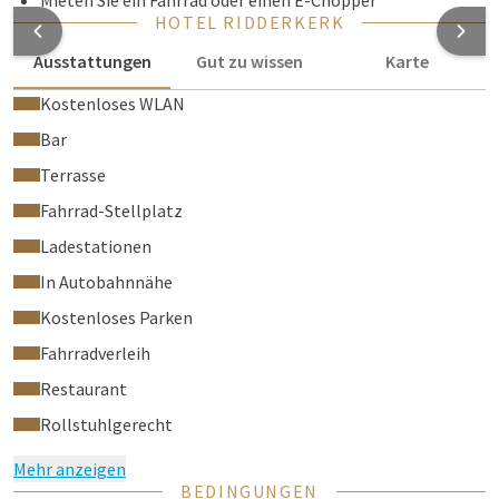
Mieten Sie ein Fahrrad oder einen E-Chopper
HOTEL RIDDERKERK
Ausstattungen
Gut zu wissen
Karte
Kostenloses WLAN
Bar
Terrasse
Fahrrad-Stellplatz
Ladestationen
In Autobahnnähe
Kostenloses Parken
Fahrradverleih
Restaurant
Rollstuhlgerecht
Mehr anzeigen
BEDINGUNGEN