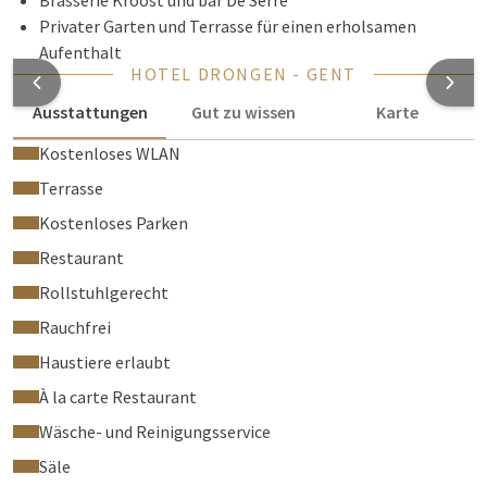
Brasserie Kroost und bar De Serre
Privater Garten und Terrasse für einen erholsamen
Aufenthalt
HOTEL DRONGEN - GENT
Ausstattungen
Gut zu wissen
Karte
Kostenloses WLAN
Terrasse
Kostenloses Parken
Restaurant
Rollstuhlgerecht
Rauchfrei
Haustiere erlaubt
À la carte Restaurant
Wäsche- und Reinigungsservice
Säle