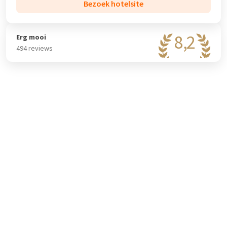
Bezoek hotelsite
buffet breakfast’, opgediend tussen 06:30 en 11:00 uur (koud en
warm buffet). De brasserie van het hotel is geopend van 11:00
tot 22:30 waar u van harte welkom bent om te genieten van
8,2
Erg mooi
verschillende gerechten van de à la carte menukaart.
494 reviews