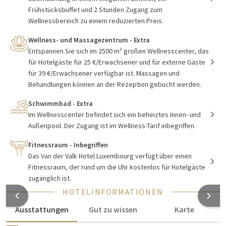
Frühstücksbuffet und 2 Stunden Zugang zum
paar Tage Auszeit
Wellnessbereich zu einem reduzierten Preis.
Möchten Sie ein paar Tage weg, aber nicht weit weg von zu
Wellness- und Massagezentrum - Extra
Hause? Denken Sie dann einmal an Luxemburg! Hier finden Sie
Entspannen Sie sich im 2500 m² großen Wellnesscenter, das
schöne Natur, wunderschöne Schlösser und beeindruckende
für Hotelgäste für 25 €/Erwachsener und für externe Gäste
Architektur. Möchten Sie während Ihres Aufenthalts einen
für 39 €/Erwachsener verfügbar ist. Massagen und
Abend auswärts verbringen? Werfen Sie einen Blick auf das
Behandlungen können an der Rezeption gebucht werden.
Programm des Grand Theaters von Luxemburg und der
Schwimmbad - Extra
Philharmonie. In der Philharmonie können Sie viele
Im Wellnesscenter befindet sich ein beheiztes Innen- und
Aufführungen im schönen Konzertsaal besuchen und das
Außenpool. Der Zugang ist im Wellness-Tarif inbegriffen.
Grand Theater ist einer der wichtigsten Orte für Drama, Oper
und Ballett. Innerhalb einer halben Stunde mit dem Auto
Fitnessraum - Inbegriffen
erreichen Sie von Van der Valk Hotel Luxembourg-Arlon die
Das Van der Valk Hotel Luxembourg verfügt über einen
Stadt Luxemburg.
Fitnessraum, der rund um die Uhr kostenlos für Hotelgäste
zugänglich ist.
HOTELINFORMATIONEN
Spaziergang durch das authentische
Ausstattungen
Gut zu wissen
Karte
Arlon