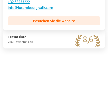
Restaurant Le Nid (das Nest), in dem Sie zum Beispiel mittags
+32 63233222
einen Salat oder Burger genießen können, aber abends auch
info@luxembourg.valk.com
ein Menü. Das Restaurant verspricht kulinarische
Überraschungen.
Besuchen Sie die Website
8,6
Fantastisch
786 Bewertungen