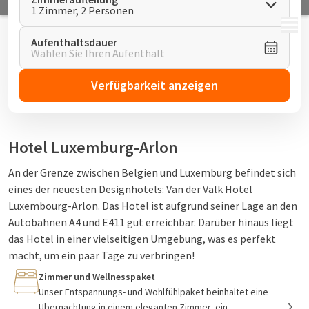
1 Zimmer, 2 Personen
MENÜ
Aufenthaltsdauer
Wählen Sie Ihren Aufenthalt
Verfügbarkeit anzeigen
Hotel Luxemburg-Arlon
An der Grenze zwischen Belgien und Luxemburg befindet sich
eines der neuesten Designhotels: Van der Valk Hotel
Luxembourg-Arlon. Das Hotel ist aufgrund seiner Lage an den
Autobahnen A4 und E411 gut erreichbar. Darüber hinaus liegt
das Hotel in einer vielseitigen Umgebung, was es perfekt
macht, um ein paar Tage zu verbringen!
Zimmer und Wellnesspaket
Unser Entspannungs- und Wohlfühlpaket beinhaltet eine
Luxemburg: der perfekte Ort für ein
Übernachtung in einem eleganten Zimmer, ein