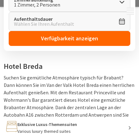
1 Zimmer, 2 Personen
MENÜ
Aufenthaltsdauer
Wählen Sie Ihren Aufenthalt
Verfügbarkeit anzeigen
Hotel Breda
Suchen Sie gemütliche Atmosphäre typisch für Brabant?
Dann können Sie im Van der Valk Hotel Breda einen herrlichen
Aufenthalt genießen. Mit dem Restaurant Princeville und
Wohrmann's Bar garantiert dieses Hotel eine gemütliche
Brabanter Atmosphäre. Dank der zentralen Lage an der
Autobahn A16 zwischen Rotterdam und Antwerpen sind Sie
hier genau richtig. In der Nähe des Hotels finden Sie das
Exklusive Luxus-Themensuiten
Biesbosch, wo Sie wunderschöne Spaziergänge oder
Various luxury themed suites
Radtouren unternehmen können. Im Hotel können Sie Stadt-