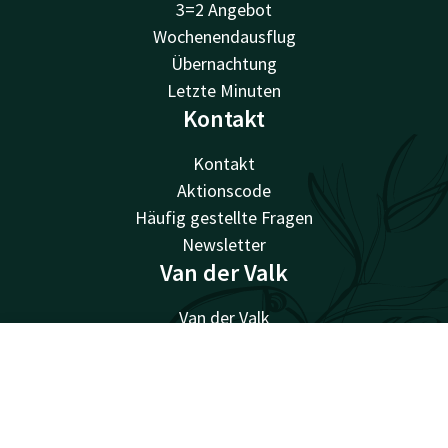
3=2 Angebot
Wochenendausflug
Übernachtung
Letzte Minuten
Kontakt
Kontakt
Aktionscode
Häufig gestellte Fragen
Newsletter
Van der Valk
Van der Valk
Valk Giftcard
Kontakt
Account
DE
Valk Store
Valk Business
Alle Angebote ansehen
Valk Life