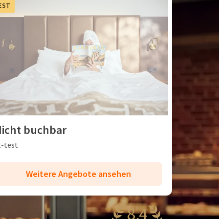
EST
icht buchbar
t-test
Weitere Angebote ansehen
8,4
antastisch