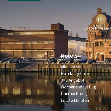
Beste Preisgara
Hotels
Alle Hotels
Hotelangebote
3=2 Angebot
Wochenendausflug
Übernachtung
Letzte Minuten