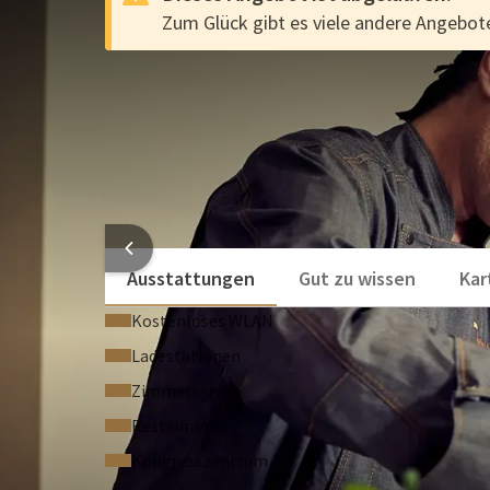
Zum Glück gibt es viele andere Angebote
vt-test
ANGEBOT
vt-test
Wunderschönes historisches Hotel
Besuchen Sie Antwerpen, Brüssel oder Mechele
Speisen Sie im gemütlichen Restaurant
HOTE
Ausstattungen
Gut zu wissen
Kar
Kostenloses WLAN
Ladestationen
Zimmerservice
Restaurant
Kongresszentrum