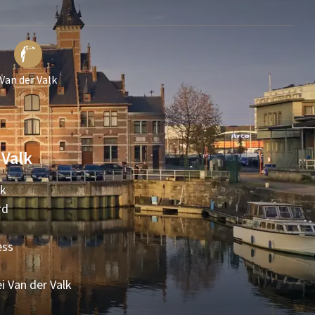
Van der Valk
 Valk
lk
rd
ess
i Van der Valk