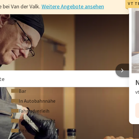
VT T
 bei Van der Valk.
Weitere Angebote ansehen
n
L MECHELEN
te
N
Bar
v
In Autobahnnähe
Fahrradverleih
Rollstuhlgerecht
Fitnessstudio
F