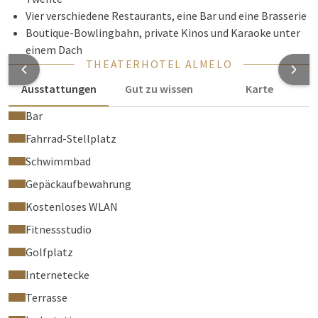
Vier verschiedene Restaurants, eine Bar und eine Brasserie
Boutique-Bowlingbahn, private Kinos und Karaoke unter
einem Dach
THEATERHOTEL ALMELO
Ausstattungen
Gut zu wissen
Karte
Bar
Fahrrad-Stellplatz
Schwimmbad
Gepäckaufbewahrung
Kostenloses WLAN
Fitnessstudio
Golfplatz
Internetecke
Terrasse