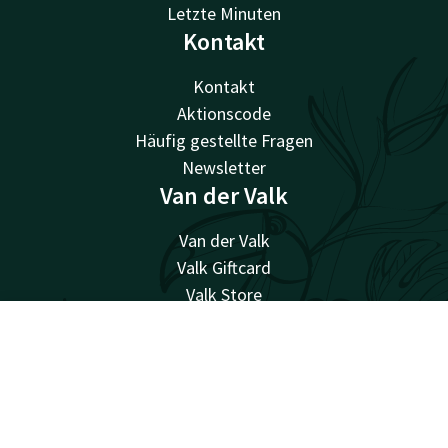
Letzte Minuten
Kontakt
Kontakt
Aktionscode
Häufig gestellte Fragen
Newsletter
Van der Valk
Van der Valk
Valk Giftcard
Valk Store
Valk Business
Kontakt
Account
DE
Valk Life
Arbeiten bei Van der Valk
Alle Angebote ansehen